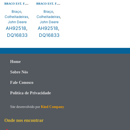
BRACO EST. FLEXIVEL
BRACO EST. FLEXIVEL
Braço
,
Braço
,
Colheitadeiras
,
Colheitadeiras
,
John Deere
John Deere
AH92518
,
AH92518
,
DQ16833
DQ16833
Home
Sobre Nós
Fale Conosco
Política de Privacidade
Site desenvolvido por
Kind Company
Onde nos encontrar