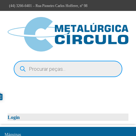
(44)
3266-6401
– Rua Pioneiro Carlos Hofferer, nº 98
Login
Máquinas