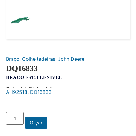
Braço
,
Colheitadeiras
,
John Deere
DQ16833
BRACO EST. FLEXIVEL
Outro(s) Código(s):
AH92518
,
DQ16833
Orçar