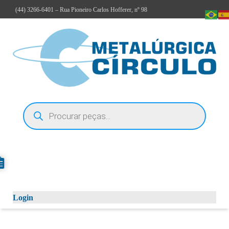
(44)
3266-6401
– Rua Pioneiro Carlos Hofferer, nº 98
Login