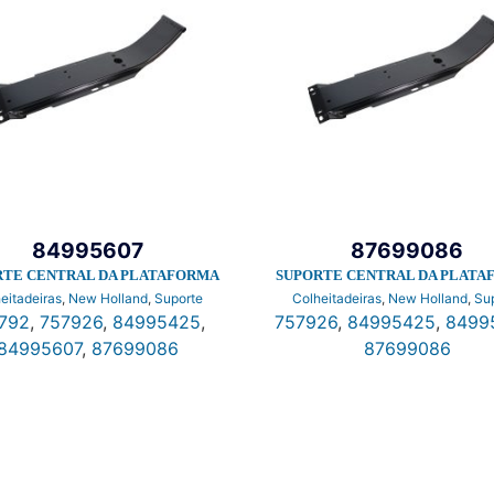
84995607
87699086
RTE CENTRAL DA PLATAFORMA
SUPORTE CENTRAL DA PLATA
eitadeiras
,
New Holland
,
Suporte
Colheitadeiras
,
New Holland
,
Su
792
,
757926
,
84995425
,
757926
,
84995425
,
8499
84995607
,
87699086
87699086