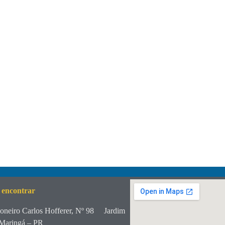
 encontrar
oneiro Carlos Hofferer, Nº 98
Jardim
Maringá – PR