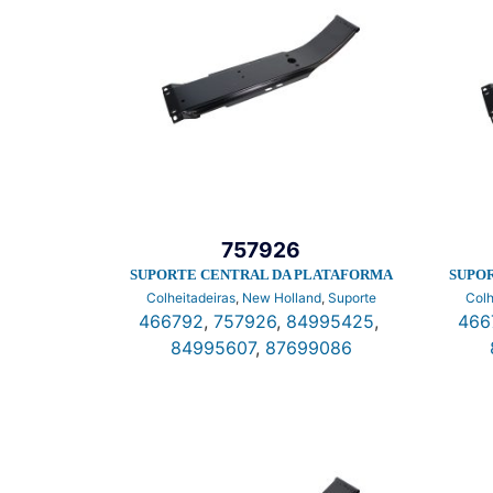
757926
SUPORTE CENTRAL DA PLATAFORMA
SUPO
Colheitadeiras
,
New Holland
,
Suporte
Colh
466792
,
757926
,
84995425
,
466
84995607
,
87699086