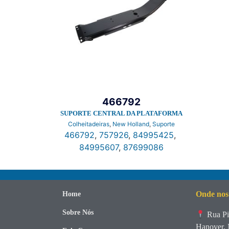
466792
SUPORTE CENTRAL DA PLATAFORMA
Colheitadeiras
,
New Holland
,
Suporte
466792
,
757926
,
84995425
,
84995607
,
87699086
Onde nos
Home
Sobre Nós
Rua Pi
Hanover, 