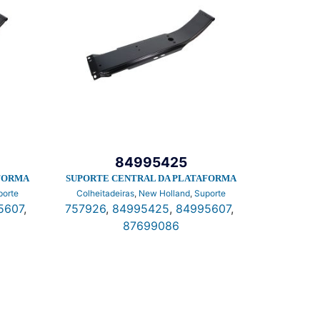
84995425
FORMA
SUPORTE CENTRAL DA PLATAFORMA
porte
Colheitadeiras
,
New Holland
,
Suporte
5607
,
757926
,
84995425
,
84995607
,
87699086