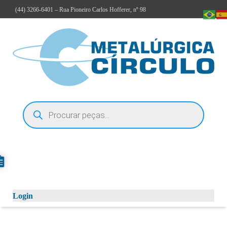
(44)
3266-6401
– Rua Pioneiro Carlos Hofferer, nº 98
Login