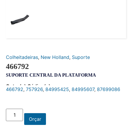
Colheitadeiras
,
New Holland
,
Suporte
466792
SUPORTE CENTRAL DA PLATAFORMA
Outro(s) Código(s):
466792
,
757926
,
84995425
,
84995607
,
87699086
Orçar