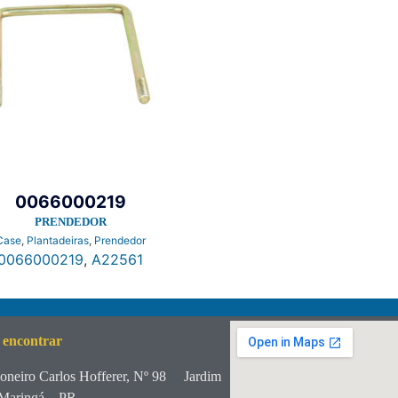
0066000219
PRENDEDOR
Case
,
Plantadeiras
,
Prendedor
0066000219
,
A22561
 encontrar
oneiro Carlos Hofferer, Nº 98
Jardim
Maringá – PR