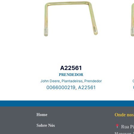
A22561
PRENDEDOR
John Deere
,
Plantadeiras
,
Prendedor
0066000219
,
A22561
Onde nos
Home
Sobre Nós
Rua Pi
Hanover, 