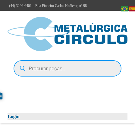
(44)
3266-6401
– Rua Pioneiro Carlos Hofferer, nº 98
Login