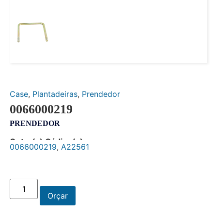
Case
,
Plantadeiras
,
Prendedor
0066000219
PRENDEDOR
Outro(s) Código(s):
0066000219
,
A22561
Orçar