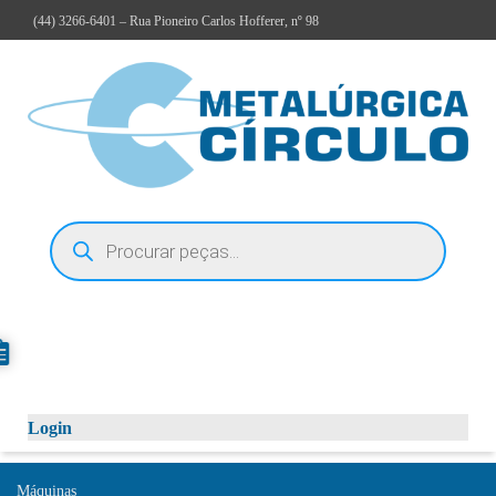
(44)
3266-6401
– Rua Pioneiro Carlos Hofferer, nº 98
Login
Máquinas