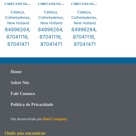
CABECA DA NAVALHA 23 PES FERRO FUNDIDO
CABECA DA NAVALHA 23 PES FERRO FUNDIDO
CABECA DA NAVALHA 23 PES FERRO FUNDIDO
Cabeça
,
Cabeça
,
Cabeça
,
Colheitadeiras
,
Colheitadeiras
,
Colheitadeiras
,
New Holland
New Holland
New Holland
84996264
,
84996264
,
84996264
,
87041116
,
87041116
,
87041116
,
87041471
87041471
87041471
Home
Sobre Nós
Fale Conosco
Política de Privacidade
Site desenvolvido por
Kind Company
Onde nos encontrar