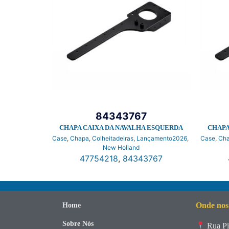
84343767
CHAPA CAIXA DA NAVALHA ESQUERDA
CHAPA
Case
,
Chapa
,
Colheitadeiras
,
Lançamento2026
,
Case
,
Ch
New Holland
47754218
,
84343767
Onde nos
Home
Sobre Nós
Rua Pi