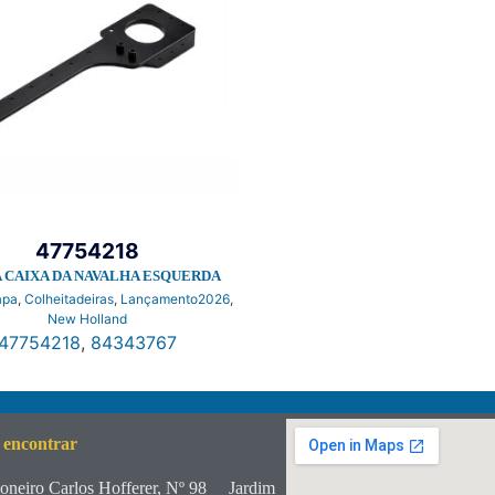
47754218
 CAIXA DA NAVALHA ESQUERDA
apa
,
Colheitadeiras
,
Lançamento2026
,
New Holland
47754218
,
84343767
 encontrar
oneiro Carlos Hofferer, Nº 98
Jardim