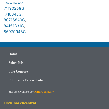
New Holland
71130258G
,
716840G
,
80716840G
,
84151831G
,
86979948G
Home
Sobre Nós
Fale Conosco
Política de Privacidade
Site desenvolvido por
Kind Company
Onde nos encontrar