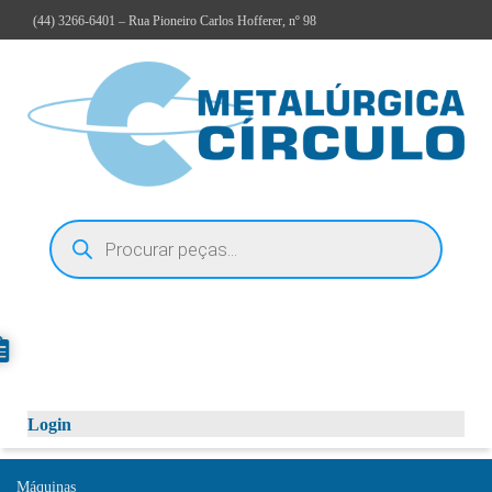
(44)
3266-6401
– Rua Pioneiro Carlos Hofferer, nº 98
Login
Máquinas