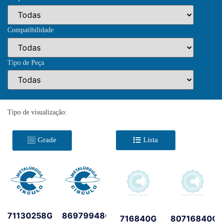
Compatibilidade
Tipo de Peça
Tipo de visualização:
Grade
Lista
71130258G
86979948G
716840G
80716840G