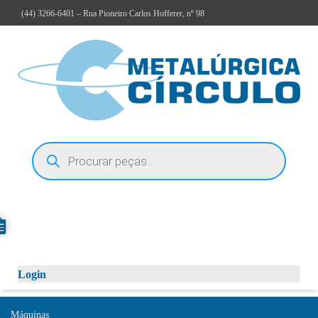
(44)
3266-6401
– Rua Pioneiro Carlos Hofferer, nº 98
Login
Máquinas