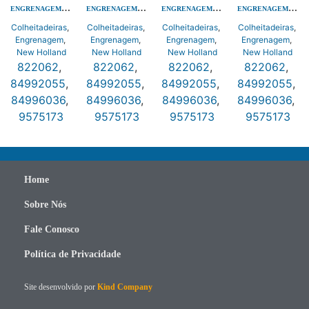
ENGRENAGEM FERRO FUNDIDO ELEVADOR DE PALHA
ENGRENAGEM FERRO FUNDIDO ELEVADOR DE PALHA
ENGRENAGEM FERRO FUNDIDO ELEVADOR DE PALHA
ENGRENAGEM FERRO FUNDIDO ELEVADOR DE PALHA
Colheitadeiras
,
Colheitadeiras
,
Colheitadeiras
,
Colheitadeiras
,
Engrenagem
,
Engrenagem
,
Engrenagem
,
Engrenagem
,
New Holland
New Holland
New Holland
New Holland
822062
,
822062
,
822062
,
822062
,
84992055
,
84992055
,
84992055
,
84992055
,
84996036
,
84996036
,
84996036
,
84996036
,
9575173
9575173
9575173
9575173
Home
Sobre Nós
Fale Conosco
Política de Privacidade
Site desenvolvido por
Kind Company