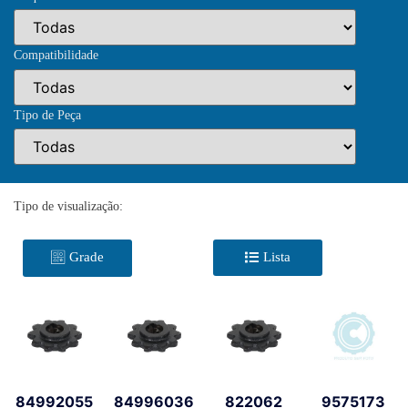
Compatibilidade
Tipo de Peça
Tipo de visualização:
Grade
Lista
84992055
84996036
822062
9575173