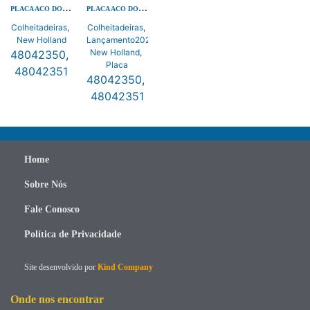
PLACA ACO DO ROTOR DIREITA
PLACA ACO DO ROTOR DIREITA
Colheitadeiras
,
Colheitadeiras
,
New Holland
Lançamento2025
,
New Holland
,
48042350
,
Placa
48042351
48042350
,
48042351
Home
Sobre Nós
Fale Conosco
Política de Privacidade
Site desenvolvido por
Kind Company
Onde nos encontrar