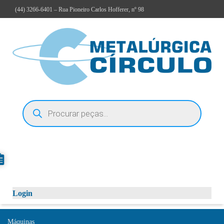
(44)
3266-6401
– Rua Pioneiro Carlos Hofferer, nº 98
Login
Máquinas