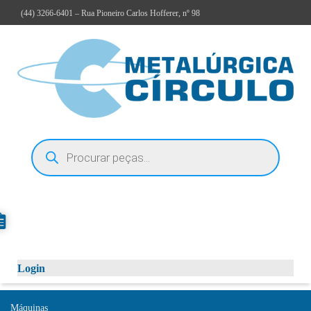
(44)
3266-6401
– Rua Pioneiro Carlos Hofferer, nº 98
Login
Máquinas