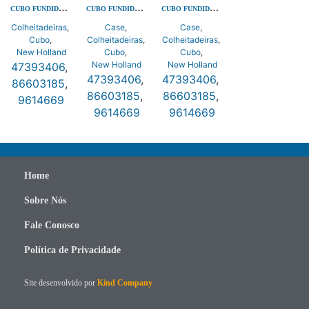
CUBO FUNDIDO SEM ROLAMENTO
CUBO FUNDIDO SEM ROLAMENTO
CUBO FUNDIDO SEM ROLAMENTO
Colheitadeiras
,
Case
,
Case
,
Cubo
,
Colheitadeiras
,
Colheitadeiras
,
New Holland
Cubo
,
Cubo
,
New Holland
New Holland
47393406
,
47393406
,
47393406
,
86603185
,
86603185
,
86603185
,
9614669
9614669
9614669
Home
Sobre Nós
Fale Conosco
Política de Privacidade
Site desenvolvido por
Kind Company