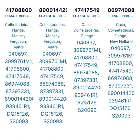
41708800
890014420030
47417549
86974088
FLANGE REDONDA 03 FUROS QUADRADOS GE-30MM PF206
FLANGE REDONDA 03 FUROS QUADRADOS GE-30MM PF206
FLANGE REDONDA 03 FUROS QUADRADOS GE-30MM PF206
FLANGE REDONDA 03 FUROS QUADRADOS GE-30MM PF206
Colheitadeiras
,
Colheitadeiras
,
Case
,
Case
,
Flange
,
Flange
,
Colheitadeiras
,
Colheitadeiras
,
Massey
Massey
Flange
Flange
,
Ferguson
,
Ferguson
,
New Holland
040697
,
Valtra
Valtra
040697
,
3099761M1
,
040697
,
040697
,
3099761M1
,
41708800
,
3099761M1
,
3099761M1
,
41708800
,
47417549
,
41708800
,
41708800
,
47417549
,
86974088
,
47417549
,
47417549
,
86974088
,
87397331
,
86974088
,
86974088
,
87397331
,
890014420030
,
87397331
,
87397331
,
8900144200
939461R1
,
890014420030
890014420030
,
,
939461R1
,
DQ15126
,
939461R1
,
939461R1
,
DQ15126
,
S20093
DQ15126
,
DQ15126
,
S20093
S20093
S20093