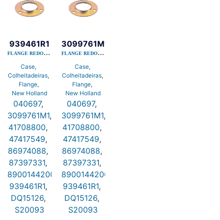
939461R1
3099761M1
FLANGE REDONDA 03 FUROS QUADRADOS GE-30MM PF206
FLANGE REDONDA 03 FUROS QUADRADOS GE-30MM PF206
Case
,
Case
,
Colheitadeiras
,
Colheitadeiras
,
Flange
,
Flange
,
New Holland
New Holland
040697
,
040697
,
3099761M1
,
3099761M1
,
41708800
,
41708800
,
47417549
,
47417549
,
86974088
,
86974088
,
87397331
,
87397331
,
890014420030
890014420030
,
,
939461R1
,
939461R1
,
DQ15126
,
DQ15126
,
S20093
S20093