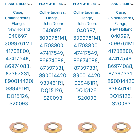
FLANGE REDONDA 03 FUROS QUADRADOS GE-30MM PF206
FLANGE REDONDA 03 FUROS QUADRADOS GE-30MM PF206
FLANGE REDONDA 03 FUROS QUADRADOS GE-30MM PF206
FLANGE REDONDA 03 FUROS QUADRADOS GE-30MM PF206
Case
,
Colheitadeiras
,
Colheitadeiras
,
Case
,
Colheitadeiras
,
Flange
,
Flange
,
Colheitadeiras
,
Flange
,
John Deere
John Deere
Flange
,
New Holland
New Holland
040697
,
040697
,
040697
,
040697
,
3099761M1
,
3099761M1
,
3099761M1
,
3099761M1
,
41708800
,
41708800
,
41708800
,
41708800
,
47417549
,
47417549
,
47417549
,
47417549
,
86974088
,
86974088
,
86974088
,
86974088
,
87397331
,
87397331
,
87397331
,
87397331
,
890014420030
890014420030
,
,
890014420030
,
8900144200
939461R1
,
939461R1
,
939461R1
,
939461R1
,
DQ15126
,
DQ15126
,
DQ15126
,
DQ15126
,
S20093
S20093
S20093
S20093