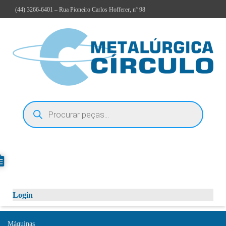
(44)
3266-6401
– Rua Pioneiro Carlos Hofferer, nº 98
Login
Máquinas