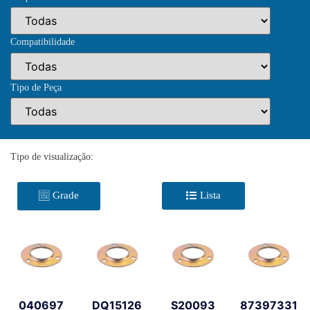
Compatibilidade
Tipo de Peça
Tipo de visualização:
Grade
Lista
040697
DQ15126
S20093
87397331