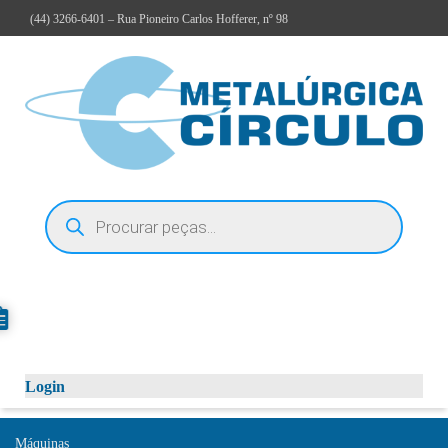
(44)
3266-6401
– Rua Pioneiro Carlos Hofferer, nº 98
Login
Máquinas