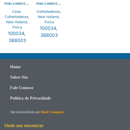
PORCA DIREITA ACO
PORCA DIREITA ACO
Case
,
Colheitadeiras
,
Colheitadeiras
,
New Holland
,
New Holland
,
Porca
Porca
100034
,
100034
,
388003
388003
Home
Sobre Nós
Fale Conosco
Política de Privacidade
Site desenvolvido por
Kind Company
Onde nos encontrar