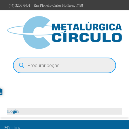
(44)
3266-6401
– Rua Pioneiro Carlos Hofferer, nº 98
Login
Máquinas