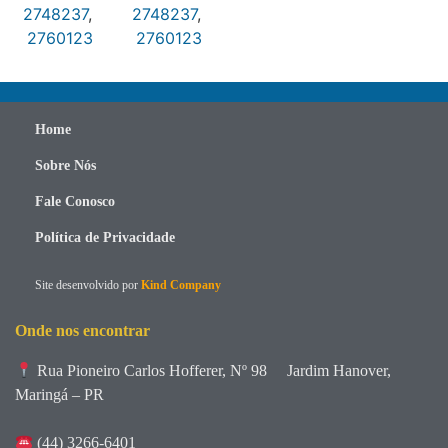
2748237
,
2748237
,
2760123
2760123
Home
Sobre Nós
Fale Conosco
Política de Privacidade
Site desenvolvido por
Kind Company
Onde nos encontrar
Rua Pioneiro Carlos Hofferer, Nº 98
Jardim Hanover,
Maringá – PR
(44) 3266-6401