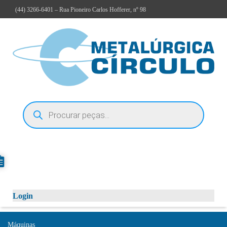
(44)
3266-6401
– Rua Pioneiro Carlos Hofferer, nº 98
Login
Máquinas