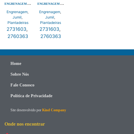
ENGRENAGEM A40 Z24 FS 11/16 ACO
ENGRENAGEM A40 Z24 FS 11/16 ACO
Engrenagem
,
Engrenagem
,
Jumil
,
Jumil
,
Plantadeiras
Plantadeiras
2731603
,
2731603
,
2760363
2760363
Home
Sobre Nós
Fale Conosco
Política de Privacidade
Site desenvolvido por
Kind Company
Onde nos encontrar