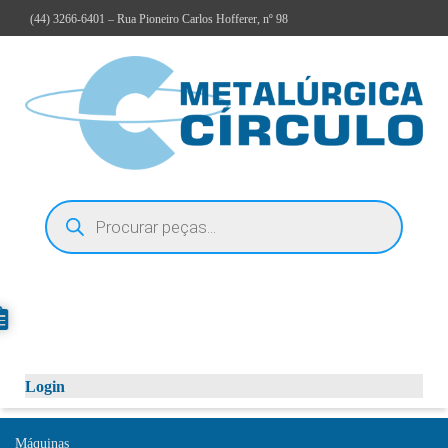
(44)
3266-6401
– Rua Pioneiro Carlos Hofferer, nº 98
Login
Máquinas