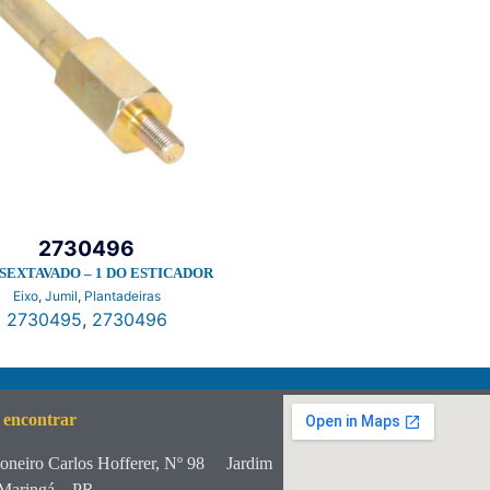
2730496
 SEXTAVADO – 1 DO ESTICADOR
Eixo
,
Jumil
,
Plantadeiras
2730495
,
2730496
 encontrar
oneiro Carlos Hofferer, Nº 98
Jardim
Maringá – PR