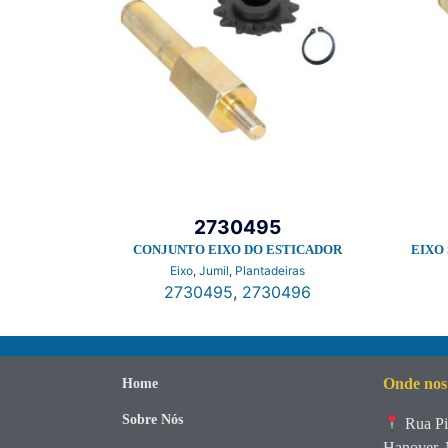
2730495
CONJUNTO EIXO DO ESTICADOR
EIXO
Eixo
,
Jumil
,
Plantadeiras
2730495
,
2730496
Onde nos
Home
Sobre Nós
Rua Pi
Hanover, 