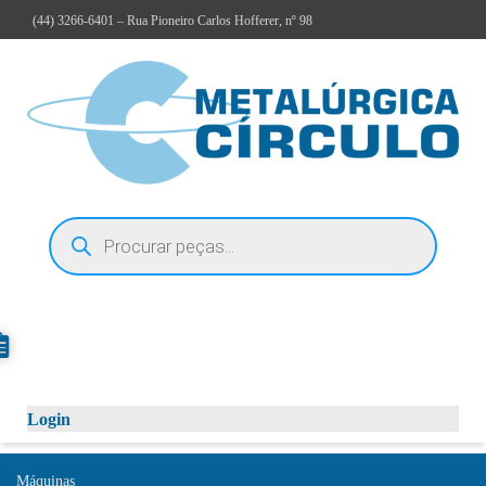
(44)
3266-6401
– Rua Pioneiro Carlos Hofferer, nº 98
Login
Máquinas