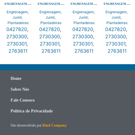
ENGRENAGEM A40 Z15 FS 1.1/16 ACO
ENGRENAGEM A40 Z15 FS 1.1/16 ACO
ENGRENAGEM A40 Z15 FS 1.1/16 ACO
ENGRENAGEM A40 Z15 FS 1.1/16 ACO
Engrenagem
,
Engrenagem
,
Engrenagem
,
Engrenagem
,
Jumil
,
Jumil
,
Jumil
,
Jumil
,
Plantadeiras
Plantadeiras
Plantadeiras
Plantadeiras
0427820
,
0427820
,
0427820
,
0427820
,
2730300
,
2730300
,
2730300
,
2730300
,
2730301
,
2730301
,
2730301
,
2730301
,
2763611
2763611
2763611
2763611
Home
Sobre Nós
Fale Conosco
Política de Privacidade
Site desenvolvido por
Kind Company