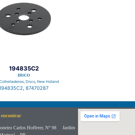
194835C2
DISCO
Colheitadeiras
,
Disco
,
New Holland
194835C2
,
87470287
 encontrar
oneiro Carlos Hofferer, Nº 98
Jardim
Maringá – PR