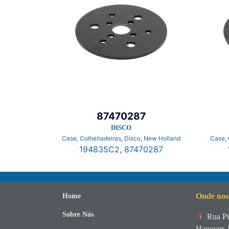
87470287
DISCO
Case
,
Colheitadeiras
,
Disco
,
New Holland
Case
,
194835C2
,
87470287
Onde nos
Home
Sobre Nós
Rua Pi
Hanover, 