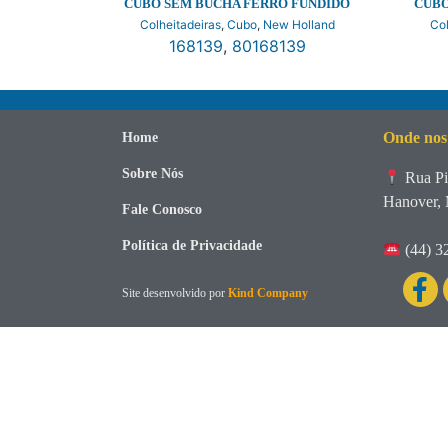
CUBO SEM BUCHA FERRO FUNDIDO
CUBO
Colheitadeiras
,
Cubo
,
New Holland
Col
168139
,
80168139
Onde nos
Home
Sobre Nós
Rua Pi
Hanover, 
Fale Conosco
Política de Privacidade
(44) 3
Site desenvolvido por
Kind Company