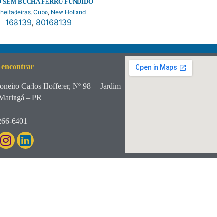
 SEM BUCHA FERRO FUNDIDO
heitadeiras
,
Cubo
,
New Holland
168139
,
80168139
 encontrar
oneiro Carlos Hofferer, Nº 98
Jardim
Maringá – PR
266-6401