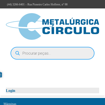
(44)
3266-6401
– Rua Pioneiro Carlos Hofferer, nº 98
Login
Máquinas