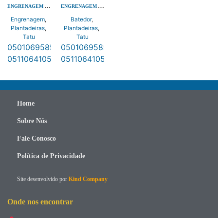
ENGRENAGEM A50 Z17 FR
ENGRENAGEM A50 Z17 FR
Engrenagem
,
Batedor
,
Plantadeiras
,
Plantadeiras
,
Tatu
Tatu
0501069585
,
0501069585
,
0511064105
0511064105
Home
Sobre Nós
Fale Conosco
Política de Privacidade
Site desenvolvido por
Kind Company
Onde nos encontrar