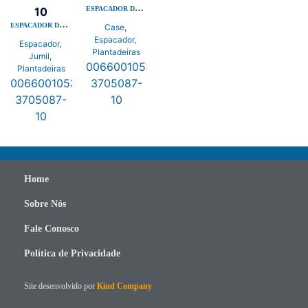
ESPACADOR DO DISCO 10MM
10
ESPACADOR DO DISCO 10MM
Case
,
Espacador
,
Espacador
,
Plantadeiras
Jumil
,
0066001053
,
Plantadeiras
0066001053
,
3705087-
3705087-
10
10
Home
Sobre Nós
Fale Conosco
Política de Privacidade
Site desenvolvido por
Kind Company