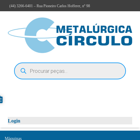
(44)
3266-6401
– Rua Pioneiro Carlos Hofferer, nº 98
Login
Máquinas