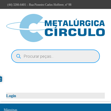
(44)
3266-6401
– Rua Pioneiro Carlos Hofferer, nº 98
Login
Máquinas