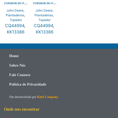
TOPADOR DO PISTAO PAR – FERRO FUNDIDO
TOPADOR DO PISTAO PAR – FERRO FUNDIDO
John Deere
,
John Deere
,
Plantadeiras
,
Plantadeiras
,
Topador
Topador
CQ44994
,
CQ44994
,
KK13386
KK13386
Home
Sobre Nós
Fale Conosco
Política de Privacidade
Site desenvolvido por
Kind Company
Onde nos encontrar