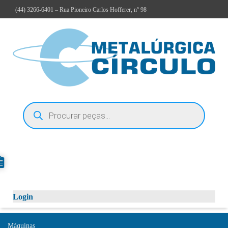
(44)
3266-6401
– Rua Pioneiro Carlos Hofferer, nº 98
Login
Máquinas