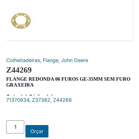
Colheitadeiras
,
Flange
,
John Deere
Z44269
FLANGE REDONDA 06 FUROS GE-35MM SEM FURO
GRAXEIRA
Outro(s) Código(s):
71370634
,
Z37382
,
Z44269
Orçar