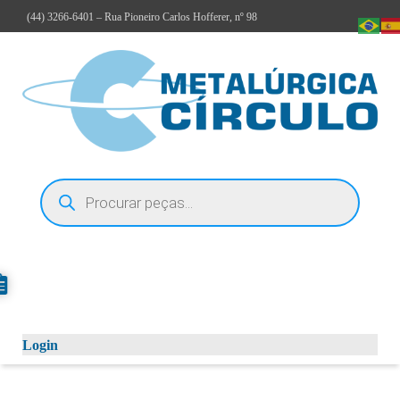
(44)
3266-6401
– Rua Pioneiro Carlos Hofferer, nº 98
Login