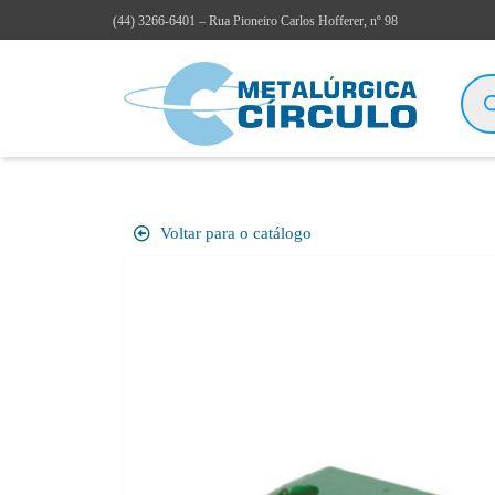
(44)
3266-6401
– Rua Pioneiro Carlos Hofferer, nº 98
Voltar para o catálogo