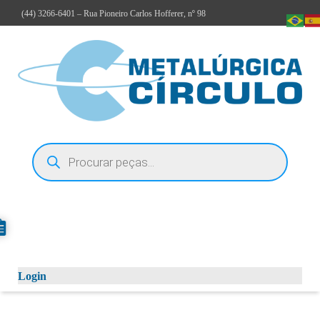
(44)
3266-6401
– Rua Pioneiro Carlos Hofferer, nº 98
Login