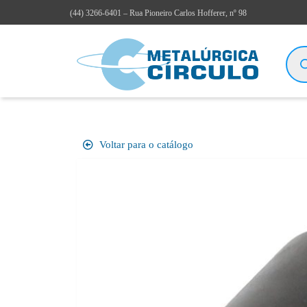
(44)
3266-6401
– Rua Pioneiro Carlos Hofferer, nº 98
Voltar para o catálogo