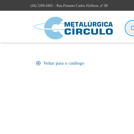
(44)
3266-6401
– Rua Pioneiro Carlos Hofferer, nº 98
Voltar para o catálogo