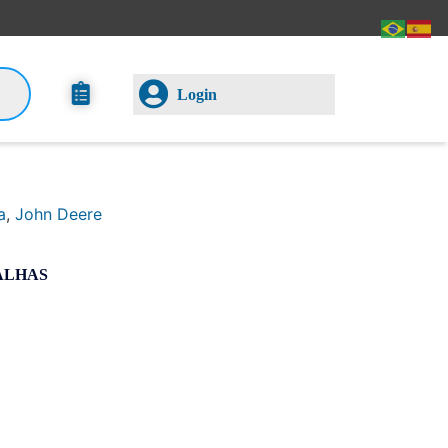
Login
a
,
John Deere
ALHAS