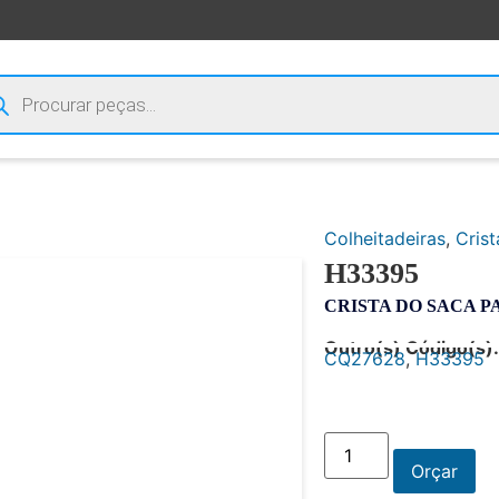
Colheitadeiras
,
Crist
H33395
CRISTA DO SACA P
Outro(s) Código(s):
CQ27628
,
H33395
Orçar