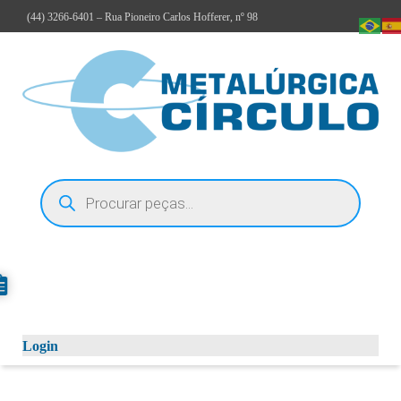
(44)
3266-6401
– Rua Pioneiro Carlos Hofferer, nº 98
Login