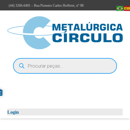
(44)
3266-6401
– Rua Pioneiro Carlos Hofferer, nº 98
Login