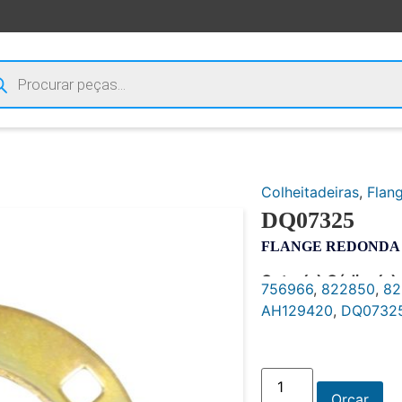
Colheitadeiras
,
Flan
DQ07325
FLANGE REDONDA 0
Outro(s) Código(s):
756966
,
822850
,
82
AH129420
,
DQ0732
Orçar