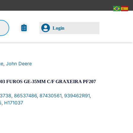
Login
ge
,
John Deere
3 FUROS GE-35MM C/F GRAXEIRA PF207
3738
,
86537486
,
87430561
,
939462R91
,
5
,
H171037