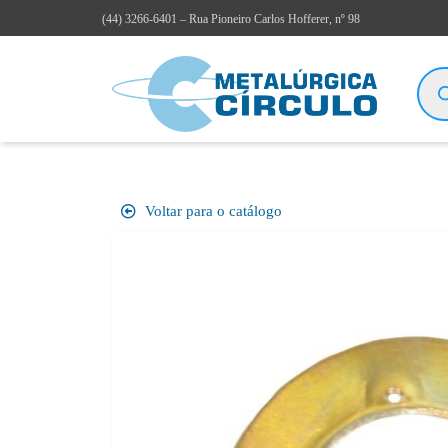
(44)
3266-6401
– Rua Pioneiro Carlos Hofferer, nº 98
Voltar para o catálogo