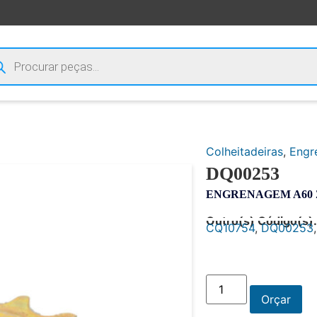
Colheitadeiras
,
Engr
DQ00253
ENGRENAGEM A60 
Outro(s) Código(s):
CQ10754
,
DQ00253
Orçar