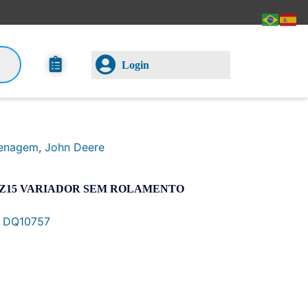
Login
enagem
,
John Deere
Z15 VARIADOR SEM ROLAMENTO
,
DQ10757