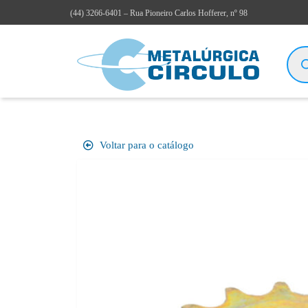
(44)
3266-6401
– Rua Pioneiro Carlos Hofferer, nº 98
Voltar para o catálogo