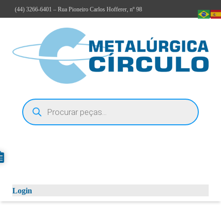
(44)
3266-6401
– Rua Pioneiro Carlos Hofferer, nº 98
Login