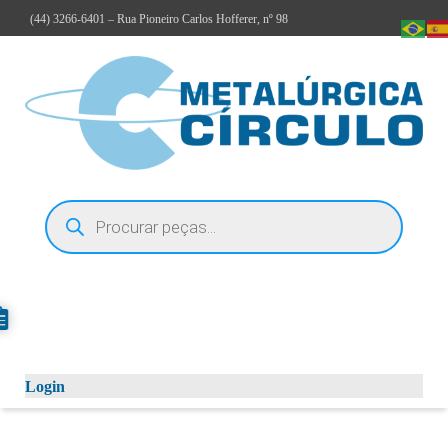
(44)
3266-6401
– Rua Pioneiro Carlos Hofferer, nº 98
Login