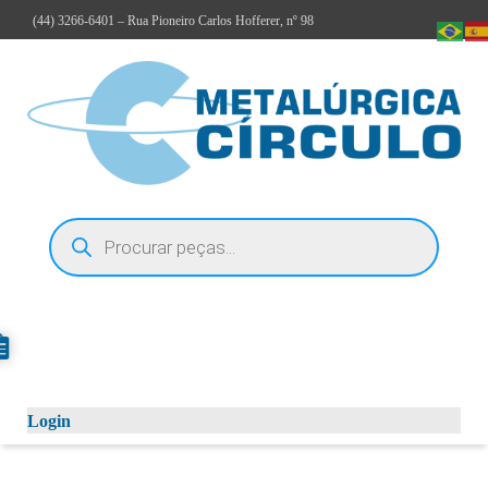
(44)
3266-6401
– Rua Pioneiro Carlos Hofferer, nº 98
Login