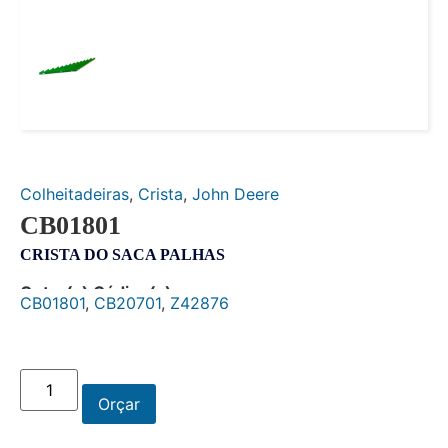
Colheitadeiras
,
Crista
,
John Deere
CB01801
CRISTA DO SACA PALHAS
Outro(s) Código(s):
CB01801
,
CB20701
,
Z42876
Orçar