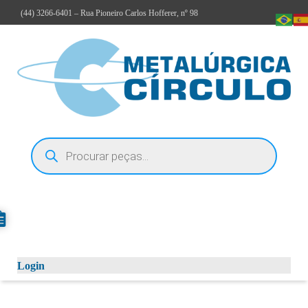
(44)
3266-6401
– Rua Pioneiro Carlos Hofferer, nº 98
Login