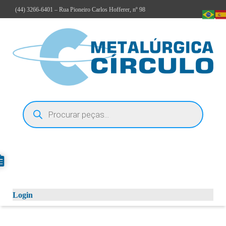
(44)
3266-6401
– Rua Pioneiro Carlos Hofferer, nº 98
Login