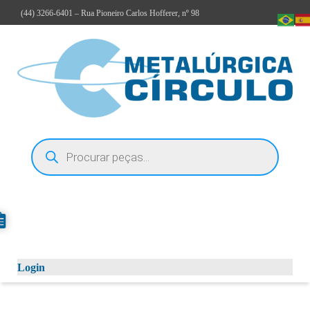
(44)
3266-6401
– Rua Pioneiro Carlos Hofferer, nº 98
Login