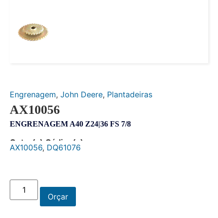
Engrenagem
,
John Deere
,
Plantadeiras
AX10056
ENGRENAGEM A40 Z24|36 FS 7/8
Outro(s) Código(s):
AX10056
,
DQ61076
Orçar