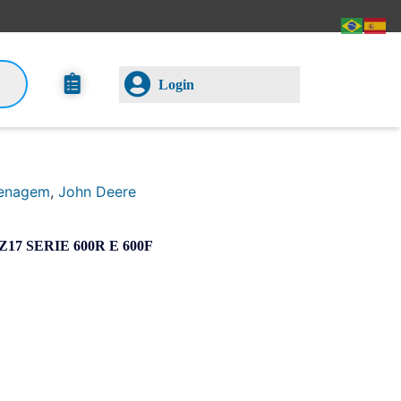
Login
enagem
,
John Deere
7 SERIE 600R E 600F