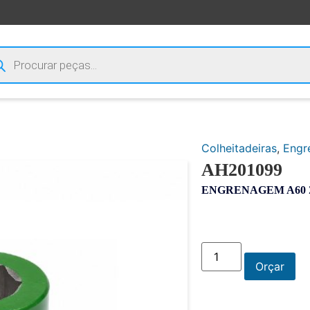
Colheitadeiras
,
Engr
AH201099
ENGRENAGEM A60 Z1
Orçar