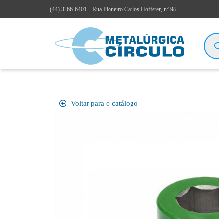
(44)
3266-6401
– Rua Pioneiro Carlos Hofferer, nº 98
Voltar para o catálogo