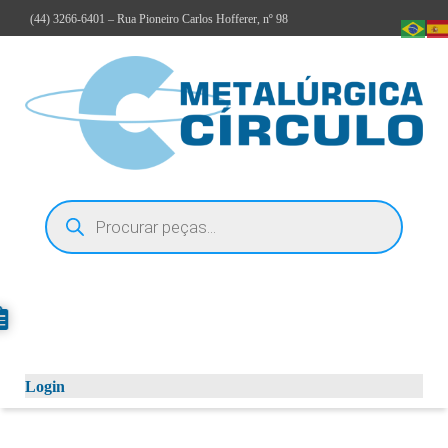
(44)
3266-6401
– Rua Pioneiro Carlos Hofferer, nº 98
Login