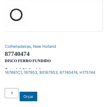
Colheitadeiras
,
New Holland
87740474
DISCO FERRO FUNDIDO
Outro(s) Código(s):
167661C1
,
167953
,
80167953
,
87740474
,
H175744
Orçar