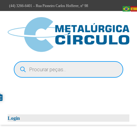
(44)
3266-6401
– Rua Pioneiro Carlos Hofferer, nº 98
Login