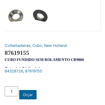
Colheitadeiras
,
Cubo
,
New Holland
87619155
CUBO FUNDIDO SEM ROLAMENTO CR9060
Outro(s) Código(s):
84328726
,
87619155
Orçar