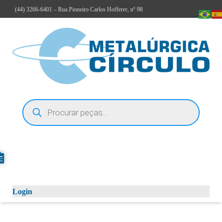
(44)
3266-6401
– Rua Pioneiro Carlos Hofferer, nº 98
Login