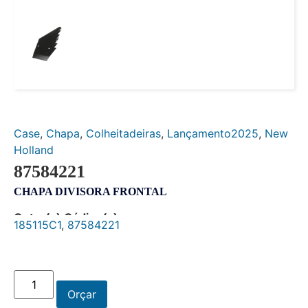
Case
,
Chapa
,
Colheitadeiras
,
Lançamento2025
,
New
Holland
87584221
CHAPA DIVISORA FRONTAL
Outro(s) Código(s):
185115C1
,
87584221
Orçar