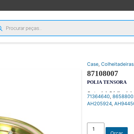
Case
,
Colheitadeiras
87108007
POLIA TENSORA
Outro(s) Código(s):
71364640
,
8658800
AH205924
,
AH9445
Orçar