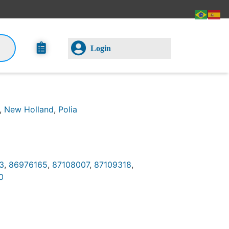
Login
,
New Holland
,
Polia
3
,
86976165
,
87108007
,
87109318
,
0