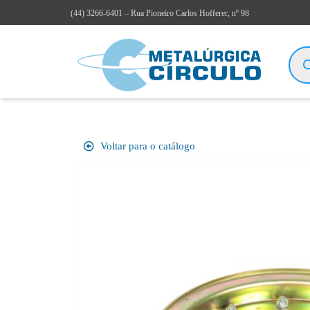
(44)
3266-6401
– Rua Pioneiro Carlos Hofferer, nº 98
Voltar para o catálogo