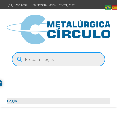
(44)
3266-6401
– Rua Pioneiro Carlos Hofferer, nº 98
Login