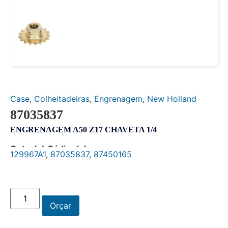
Case
,
Colheitadeiras
,
Engrenagem
,
New Holland
87035837
ENGRENAGEM A50 Z17 CHAVETA 1/4
Outro(s) Código(s):
129967A1
,
87035837
,
87450165
Orçar