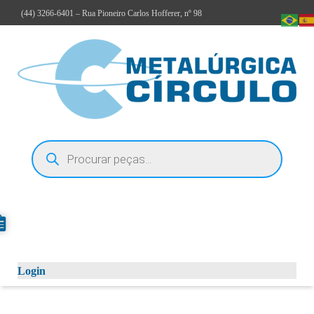
(44)
3266-6401
– Rua Pioneiro Carlos Hofferer, nº 98
Login