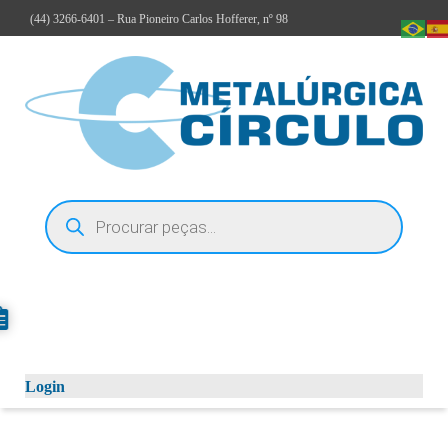
(44)
3266-6401
– Rua Pioneiro Carlos Hofferer, nº 98
Login