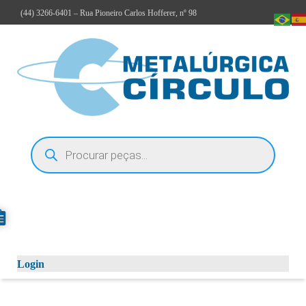
(44)
3266-6401
– Rua Pioneiro Carlos Hofferer, nº 98
Login