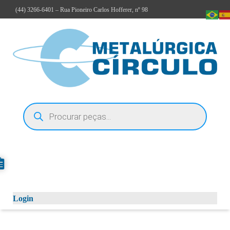
(44)
3266-6401
– Rua Pioneiro Carlos Hofferer, nº 98
Login